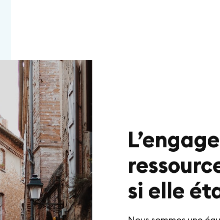
L’engage
ressourc
si elle ét
Nous sommes une équi