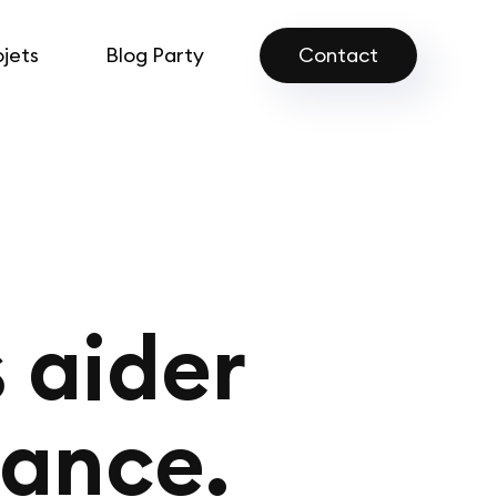
ojets
Blog Party
Contact
 aider
iance.