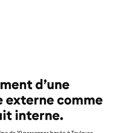
ment d’une
e externe comme
ait interne.
pe de 10 personnes basée à Toulouse.