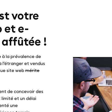
st votre
 et e-
affûtée !
 à la prévalence de
à l’étranger et vendus
que site web
mérite
ent de concevoir des
imité et un délai
menté une