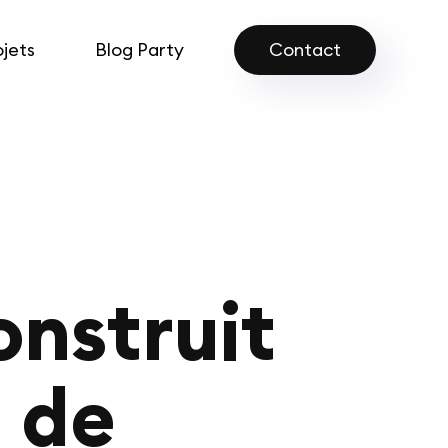
ojets
Blog Party
Contact
onstruit
e de