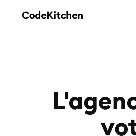
Code
Kitchen
L'agenc
vot