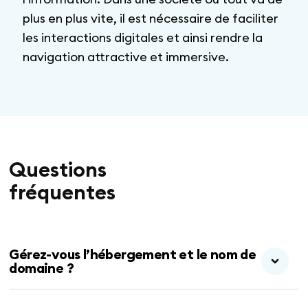
plus en plus vite, il est nécessaire de faciliter
les interactions digitales et ainsi rendre la
navigation attractive et immersive.
Questions
fréquentes
C’est vous qui voyez, on peut le gérer, pour vous
Gérez-vous l’hébergement et le nom de
domaine ?
éviter tout tracas de renouvellement, de suivi, de
création d’adresses mail etc.
Mais si vous souhaitez vous en occuper, ce n’est