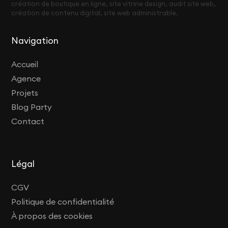
création de boutique en ligne, site vitrine design, audit site web,
création de contenu digital, site web administrable.
Navigation
Accueil
Agence
Projets
Blog Party
Contact
Légal
CGV
Politique de confidentialité
À propos des cookies