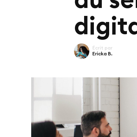
digit
Écrit par
Ericka B.