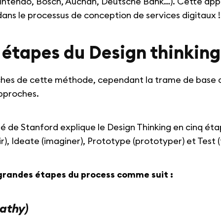
intendo, Bosch, Auchan, Deutsche Bank…). Cette app
dans le processus de conception de services digitaux !
 étapes du Design thinking 
roches de cette méthode, cependant la trame de base d
pproches.
ité de Stanford explique le Design Thinking en cinq ét
r), Ideate (imaginer), Prototype (prototyper) et Test (
grandes étapes du process comme suit :
athy)