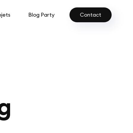
ojets
Blog Party
Contact
ng