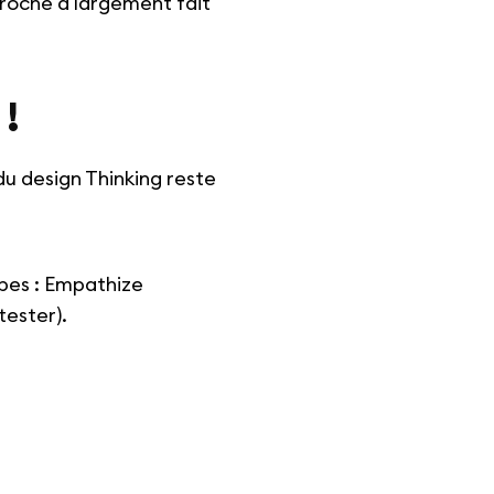
roche a largement fait
!
u design Thinking reste
apes : Empathize
tester).