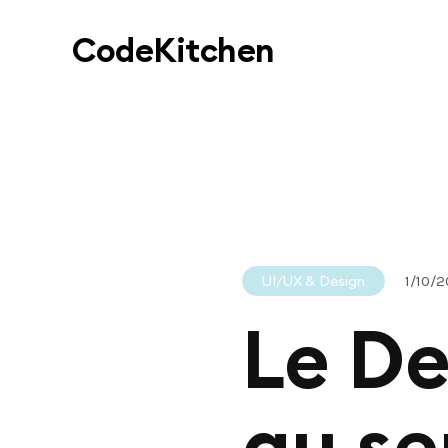
Code
Kitchen
UI/UX & Design
1/10/
Le De
au se