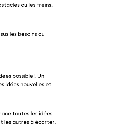
bstacles ou les freins.
rsus les besoins du
dées possible ! Un
es idées nouvelles et
race toutes les idées
et les autres à écarter.