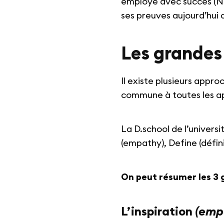
employé avec succès (N
ses preuves aujourd’hui 
Les grandes
Il existe plusieurs app
commune à toutes les a
La D.school de l’univers
(empathy), Define (défini
On peut résumer les 3 
L’inspiration
(emp