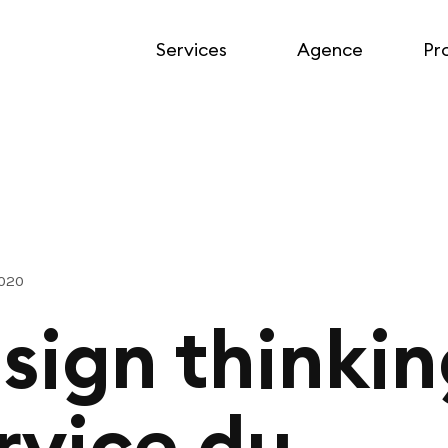
Services
Agence
Pr
2020
sign thinki
rvice du