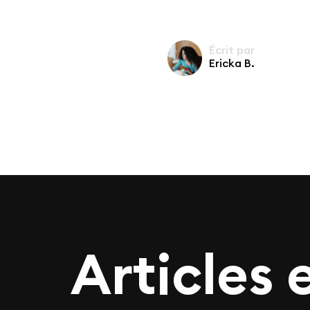
Écrit par
Ericka B.
Articles 